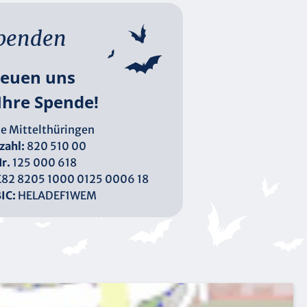
penden
reuen uns
Ihre Spende!
e Mittelthüringen
zahl:
820 510 00
r.
125 000 618
82 8205 1000 0125 0006 18
IC:
HELADEF1WEM