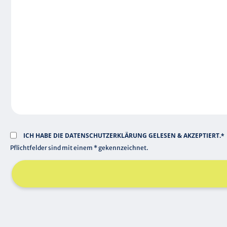
E
C
L
H
D
T
F
E
L
D
ICH HABE DIE
DATENSCHUTZERKLÄRUNG
GELESEN & AKZEPTIERT.*
Pflichtfelder sind mit einem * gekennzeichnet.