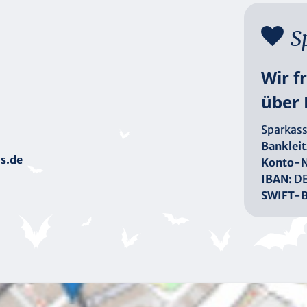
S
Wir f
über 
Sparkass
Bankleit
s.de
Konto-N
IBAN:
DE
SWIFT-B