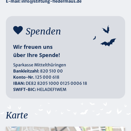
E-mail:
info@stiftung-fledermaus.de
Spenden
Wir freuen uns
über Ihre Spende!
Sparkasse Mittelthüringen
Bankleitzahl:
820 510 00
Konto-Nr.
125 000 618
IBAN:
DE82 8205 1000 0125 0006 18
SWIFT-BIC:
HELADEF1WEM
Karte