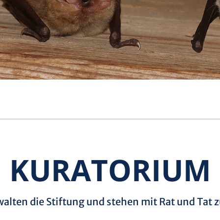
KU­RA­TO­RI­UM
alten die Stiftung und stehen mit Rat und Tat z