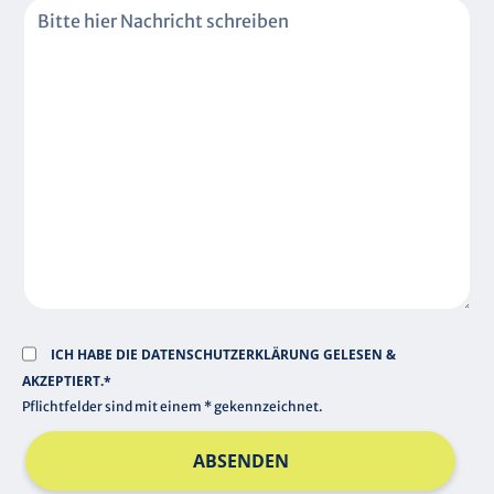
F
T
L
F
I
E
C
L
H
D
T
F
E
L
D
ICH HABE DIE
DATENSCHUTZERKLÄRUNG
GELESEN &
AKZEPTIERT.*
Pflichtfelder sind mit einem * gekennzeichnet.
ABSENDEN