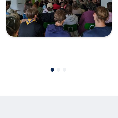
•
•
•