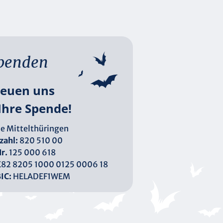
penden
reuen uns
Ihre Spende!
e Mittelthüringen
zahl:
820 510 00
r.
125 000 618
82 8205 1000 0125 0006 18
IC:
HELADEF1WEM