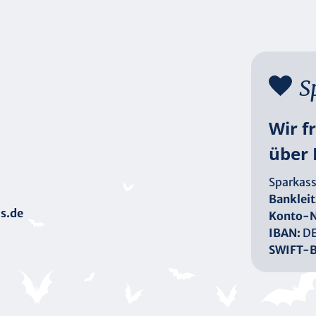
S
Wir f
über 
Sparkass
Bankleit
s.de
Konto-N
IBAN:
DE
SWIFT-B