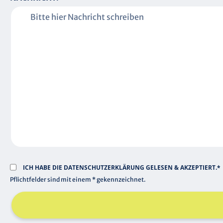
H
F
T
L
F
I
E
C
L
H
D
T
F
E
L
D
ICH HABE DIE
DATENSCHUTZERKLÄRUNG
GELESEN & AKZEPTIERT.*
Pflichtfelder sind mit einem * gekennzeichnet.