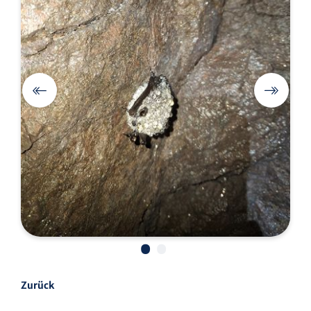
•
•
Zurück