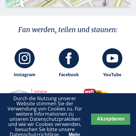
Fan werden, teilen und staunen:
Instagram
Facebook
YouTube
Durch die Nutzung unserer
Website stimmen Sie der
.
Verwendung von Cookies zu. Für
weitere Informationen zu
unseren Datenschutzpraktiken
Akzeptieren
DATENSCHUTZ
IMPRESSUM
und wie wir Cookies verwenden,
besuchen Sie bitte unsere
Datenschutzrichtlinie.
Mehr