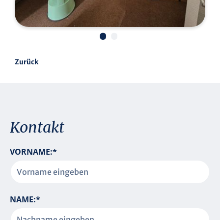
•
•
Zurück
Kontakt
P
VORNAME:
*
F
L
I
C
P
NAME:
*
H
F
T