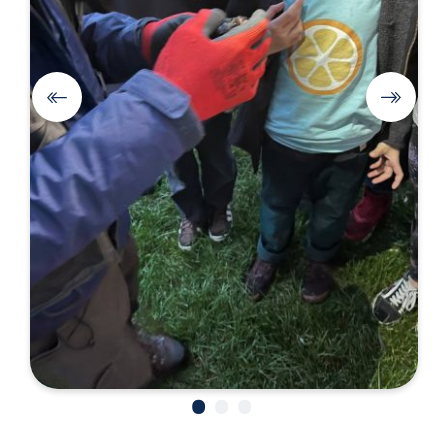
•
•
•