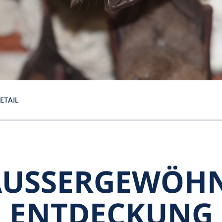
ETAIL
AUSSER­GEWÖHNL
NTDECKUNG