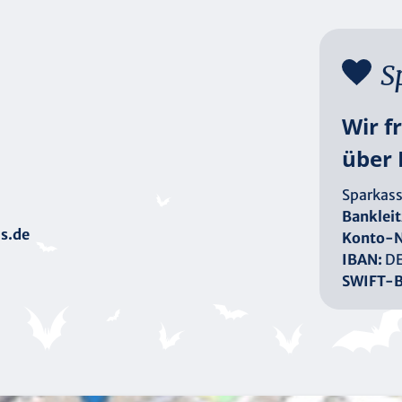
S
Wir f
über 
Sparkass
Bankleit
s.de
Konto-N
IBAN:
DE
SWIFT-B