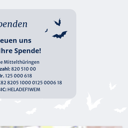
penden
reuen uns
Ihre Spende!
e Mittelthüringen
zahl:
820 510 00
r.
125 000 618
82 8205 1000 0125 0006 18
IC:
HELADEF1WEM