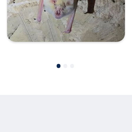
•
•
•