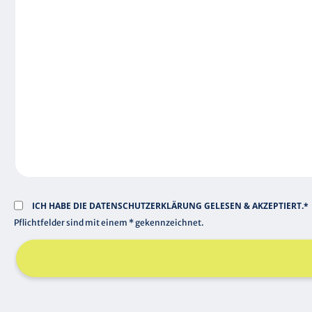
F
I
E
C
L
H
D
T
F
E
L
D
ICH HABE DIE
DATENSCHUTZERKLÄRUNG
GELESEN & AKZEPTIERT.*
Pflichtfelder sind mit einem * gekennzeichnet.