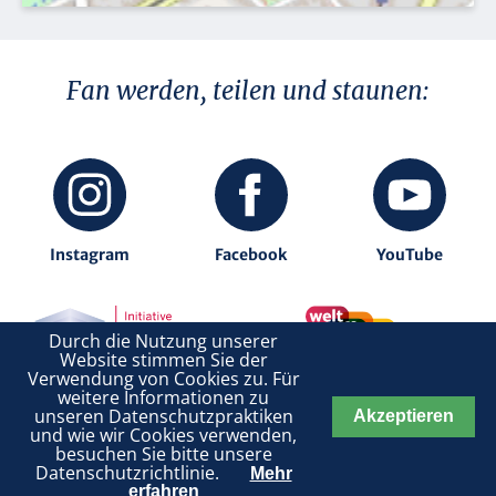
Fan werden, teilen und staunen:
Instagram
Facebook
YouTube
Durch die Nutzung unserer
Website stimmen Sie der
.
Verwendung von Cookies zu. Für
weitere Informationen zu
unseren Datenschutzpraktiken
Akzeptieren
DATENSCHUTZ
IMPRESSUM
und wie wir Cookies verwenden,
besuchen Sie bitte unsere
Datenschutzrichtlinie.
Mehr
©Stiftung FLEDERMAUS
erfahren