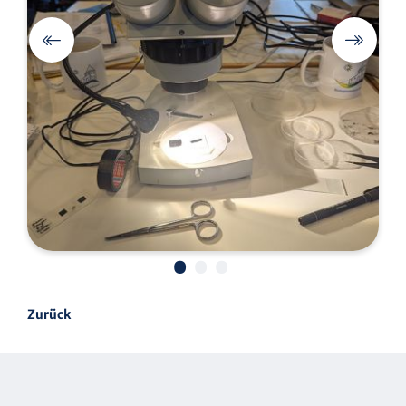
•
•
•
Zurück