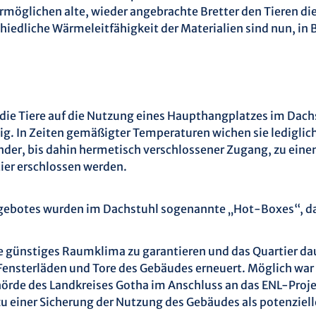
rmöglichen alte, wieder angebrachte Bretter den Tieren d
iedliche Wärmeleitfähigkeit der Materialien sind nun, in B
ie Tiere auf die Nutzung eines Haupthangplatzes im Dach
. In Zeiten gemäßigter Temperaturen wichen sie lediglich
nder, bis dahin hermetisch verschlossener Zugang, zu eine
ier erschlossen werden.
ebotes wurden im Dachstuhl sogenannte „Hot-Boxes“, das 
se günstiges Raumklima zu garantieren und das Quartier d
 Fensterläden und Tore des Gebäudes erneuert. Möglich wa
de des Landkreises Gotha im Anschluss an das ENL-Proje
u einer Sicherung der Nutzung des Gebäudes als potenzielle