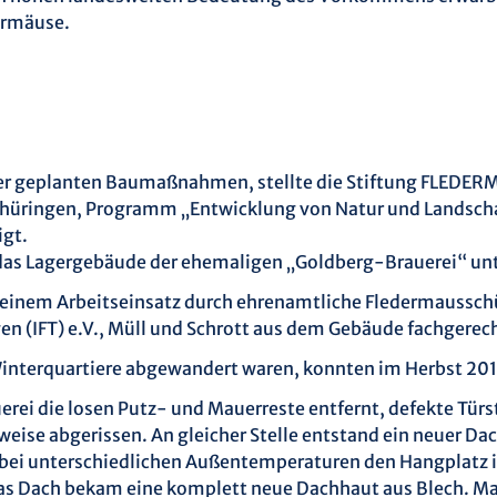
dermäuse.
der geplanten Baumaßnahmen, stellte die Stiftung FLEDER
n Thüringen, Programm „Entwicklung von Natur und Landsch
igt.
das Lagergebäude der ehemaligen „Goldberg-Brauerei“ unt
n einem Arbeitseinsatz durch ehrenamtliche Fledermaussch
n (IFT) e.V., Müll und Schrott aus dem Gebäude fachgerec
 Winterquartiere abgewandert waren, konnten im Herbst 
uerei die losen Putz- und Mauerreste entfernt, defekte Tü
ise abgerissen. An gleicher Stelle entstand ein neuer Dac
bei unterschiedlichen Außentemperaturen den Hangplatz 
 Dach bekam eine komplett neue Dachhaut aus Blech. Mar