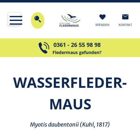
KONTAKT
SPENDEN
0361 - 26 55 98 98
Fledermaus gefunden?
WASSER­FLEDER­
MAUS
Myotis daubentonii (Kuhl, 1817)