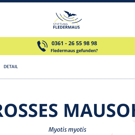
0361 - 26 55 98 98
Fledermaus gefunden?
DETAIL
OSSES MAUS­OH
Myotis myotis