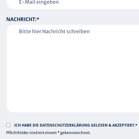
L
I
C
P
NACHRICHT:
*
H
F
T
L
F
I
E
C
L
H
D
T
F
E
L
D
ICH HABE DIE
DATENSCHUTZERKLÄRUNG
GELESEN & AKZEPTIERT.*
Pflichtfelder sind mit einem * gekennzeichnet.